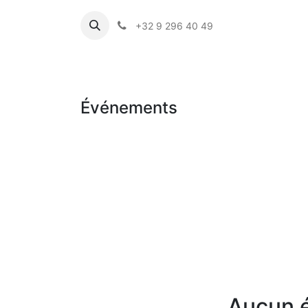
+32 9 296 40 49
A pro
Événements
Aucun é