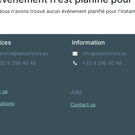
Nous n'avons trouvé aucun événement planifié pour l'instant
ices
Information
ervice@aatechnics.eu
info@aatechnics.eu
32 9 296 40 49
+32 9 296 40 49
 us​
Jobs
sations
Contact us