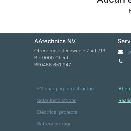
AAtechnics NV
Serv
Ottergemsesteenweg - Zuid 713
s
B - 9000 Ghent
+
BE0456 651 947
EV charging infrastructure
About
Solar installations
Reali
Electrical projects
Battery storage