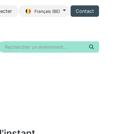
ecter
Contact
Français (BE)
z-nous
'instant