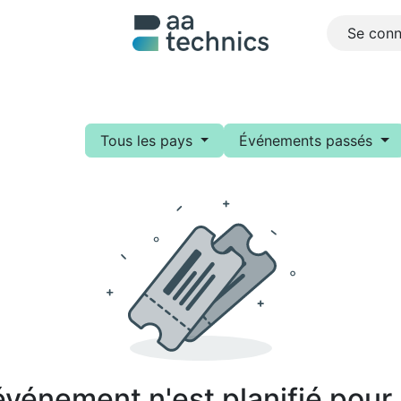
Se conn
pos de nous
Projets
Références
Emplois
Contacte
Tous les pays
Événements passés
vénement n'est planifié pour l